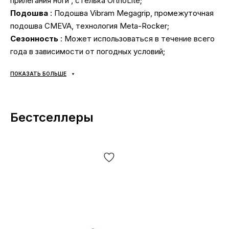
прилегания ноги , стелька OrthoLite;
Подошва
: Подошва Vibram Megagrip, промежуточная
подошва CMEVA, технология Meta-Rocker;
Сезонность
: Может использоваться в течение всего
года в зависимости от погодных условий;
Производитель
: Вьетнам.
ПОКАЗАТЬ БОЛЬШЕ
Все товары доставляются исключительно с помощью
компании «НОВАЯ ПОЧТА», никаких других вариантов
Бестселлеры
доставки — не предусмотрено! Оплата производится
при получении, после осмотра и примерки товара на
отделении почты. Стоимость доставки товара и
комиссия за использование денежного перевода
оплачивается покупателем отдельно от стоимости
товара! Доставка товара занимает 1-3 суток с
момента подтверждения заказа. Товар можно
обменять или вернуть. В случае если что-то не
подошло — покупатель может совершенно бесплатно