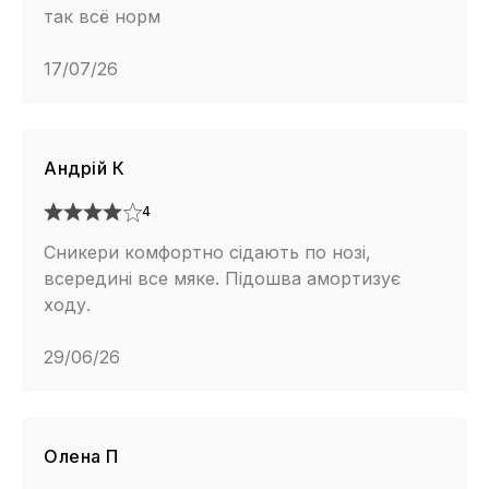
так всё норм
17/07/26
Андрій К
4
Сникери комфортно сідають по нозі,
всередині все мяке. Підошва амортизує
ходу.
29/06/26
Олена П