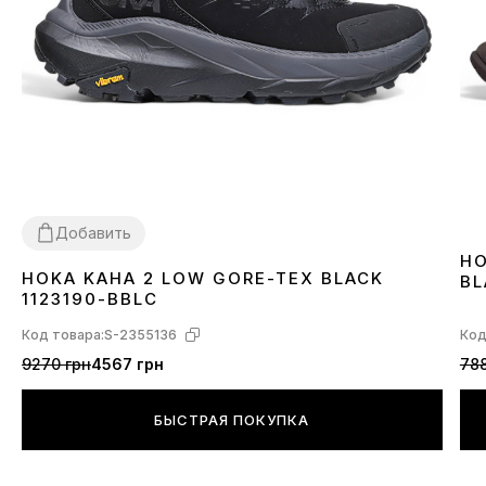
Добавить
HO
HOKA KAHA 2 LOW GORE-TEX BLACK
BL
41
43
44
1123190-BBLC
Код товара:
S-2355136
Код
9270 грн
4567 грн
788
БЫСТРАЯ ПОКУПКА