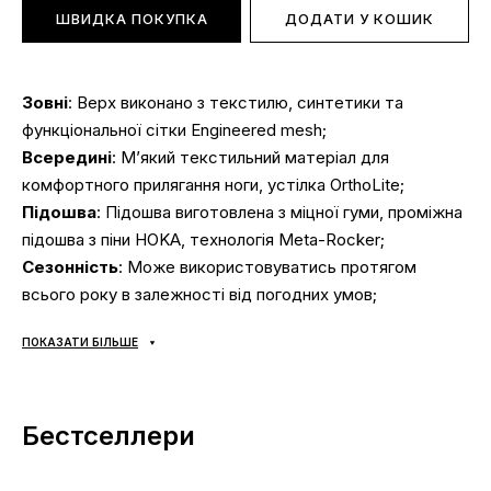
ШВИДКА ПОКУПКА
ДОДАТИ У КОШИК
Зовні
: Верх виконано з текстилю, синтетики та
функціональної сітки Engineered mesh;
Всередині
: М’який текстильний матеріал для
комфортного прилягання ноги, устілка OrthoLite;
Підошва
: Підошва виготовлена з міцної гуми, проміжна
підошва з піни HOKA, технологія Meta-Rocker;
Сезонність
: Може використовуватись протягом
всього року в залежності від погодних умов;
Виробник
: В'єтнам.
ПОКАЗАТИ БІЛЬШЕ
Усі товари доставляються виключно за допомогою
компанії «НОВА ПОШТА», жодних інших варіантів
Бестселлери
доставки — не передбачено! Оплата здійснюється при
отриманні, після огляду та примірки товару на відділенні