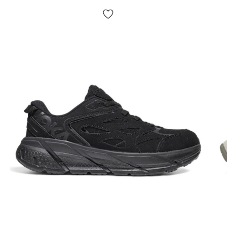
пошти. Вартість доставки товару та комісія за
використання грошового переказу сплачується
покупцем окремо від вартості товару! Доставка
товару займає 1-3 доби від моменту підтвердження
замовлення. Товар можна обміняти чи повернути. У разі,
якщо щось не підійшло — покупець може абсолютно
безкоштовно відмовитися від посилки безпосередньо
на відділенні пошти!
*Залежно від налаштувань та якості роботи Вашого
гаджету колір товару, що зазначено на фото, може
дещо відрізнятися від реального!
*Певні незначні деталі товару та його комлпектації (у
тому числі, але не виключно — розташування