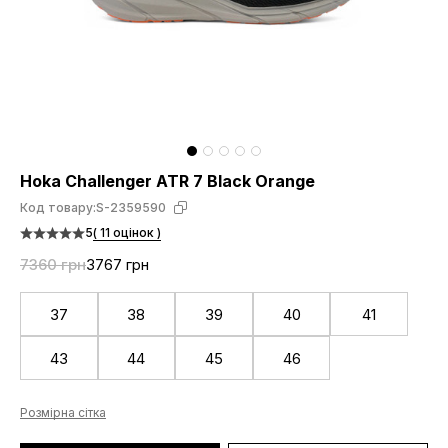
Hoka Challenger ATR 7 Black Orange
Код товару:
S-2359590
5
( 11 оцінок )
7360 грн
3767 грн
37
38
39
40
41
43
44
45
46
Розмірна сітка