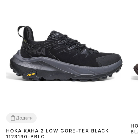
Додати
HO
HOKA KAHA 2 LOW GORE-TEX BLACK
BL
41
43
44
1123190-BBLC