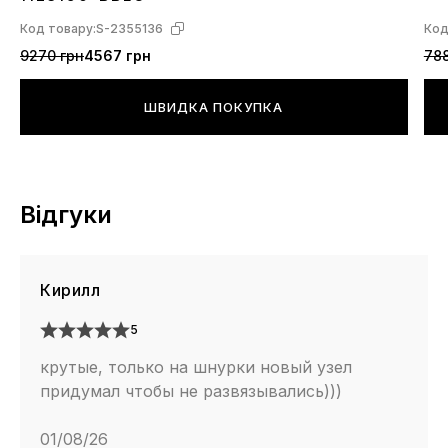
Код товару:
S-2355136
Код
9270 грн
4567 грн
788
ШВИДКА ПОКУПКА
Відгуки
Кирилл
5
крутые, только на шнурки новый узел
придумал чтобы не развязывались)))
01/08/26