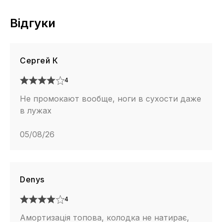
Відгуки
Сергей К
4
Не промокают вообще, ноги в сухости даже
в лужах
05/08/26
Denys
4
Амортизація топова, колодка не натирає,