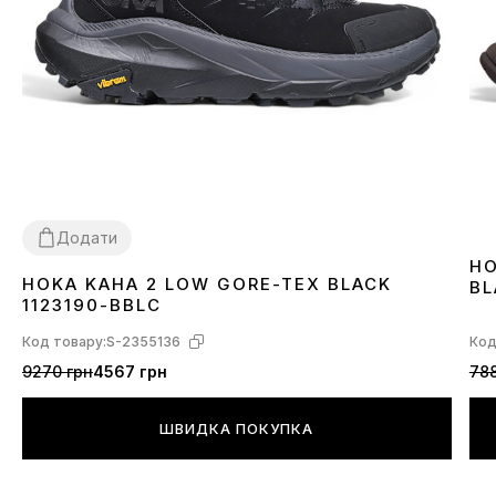
Додати
HO
HOKA KAHA 2 LOW GORE-TEX BLACK
BL
41
43
44
1123190-BBLC
Код товару:
S-2355136
Код
9270 грн
4567 грн
788
ШВИДКА ПОКУПКА