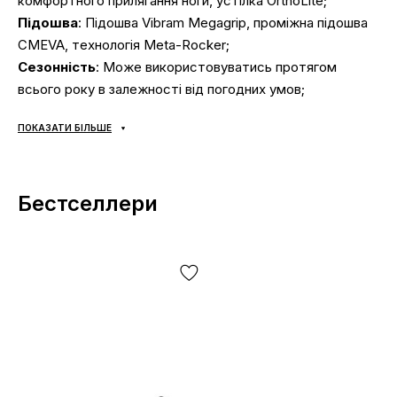
комфортного прилягання ноги, устілка OrthoLite;
Підошва
: Підошва Vibram Megagrip, проміжна підошва
CMEVA, технологія Meta-Rocker;
Сезонність
: Може використовуватись протягом
всього року в залежності від погодних умов;
Виробник
: В'єтнам.
ПОКАЗАТИ БІЛЬШЕ
Усі товари доставляються виключно за допомогою
компанії «НОВА ПОШТА», жодних інших варіантів
Бестселлери
доставки — не передбачено! Оплата здійснюється при
отриманні, після огляду та примірки товару на відділенні
пошти. Вартість доставки товару та комісія за
використання грошового переказу сплачується
покупцем окремо від вартості товару! Доставка
товару займає 1-3 доби від моменту підтвердження
замовлення. Товар можна обміняти чи повернути. У разі,
якщо щось не підійшло — покупець може абсолютно
безкоштовно відмовитися від посилки безпосередньо