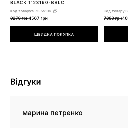
BLACK 1123190-BBLC
Код товару:
S-2355136
Код товару:
S
9270 грн
4567 грн
7880 грн
40
ШВИДКА ПОКУПКА
Відгуки
марина петренко