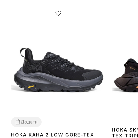
Додати
HOKA SK
HOKA KAHA 2 LOW GORE-TEX
TEX TRIP
41
43
44