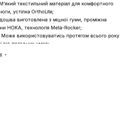
 М’який текстильний матеріал для комфортного
оги, устілка OrthoLite;
ідошва виготовлена з міцної гуми, проміжна
іни HOKA, технологія Meta-Rocker;
: Може використовуватись протягом всього року
і від погодних умов;
В'єтнам.
Е
доставляються виключно за допомогою компанії
А», жодних інших варіантів доставки — не
! Оплата здійснюється при отриманні, після
римірки товару на відділенні пошти. Вартість
вару та комісія за використання грошового
лачується покупцем окремо від вартості товару!
вару займає 1-3 доби від моменту підтвердження
 Товар можна обміняти чи повернути. У разі, якщо