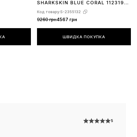
SHARKSKIN BLUE CORAL 1123190-
SBCRL
Код товару:
S-2355132
9260 грн
4567 грн
КА
ШВИДКА ПОКУПКА
5