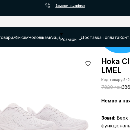
Замовити дзвінок
товари
Жінкам
Чоловікам
Акції
Доставка і оплата
Конт
Розміри
Hoka Cl
LMEL
Код товару:
S-2
7820 грн
386
Немає в на
Зовні
: Верх
функціональ