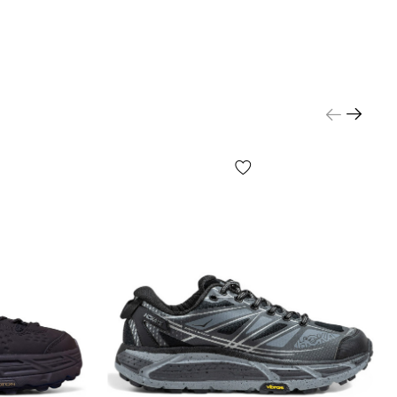
тому числі, але не виключно — від партії, року
аїни виробника тощо!