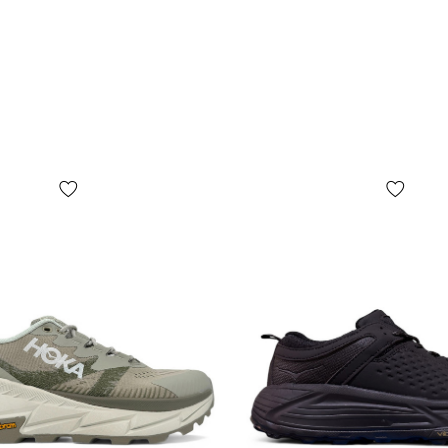
факторів, у 
випуску, кр