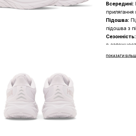
Всередині
:
прилягання н
Підошва
: П
підошва з п
Сезонність
в залежност
Виробник
: 
ПОКАЗАТИ БІЛЬШ
Усі товари 
«НОВА ПОШТ
передбачено
огляду та п
доставки то
переказу сп
Доставка то
замовлення.