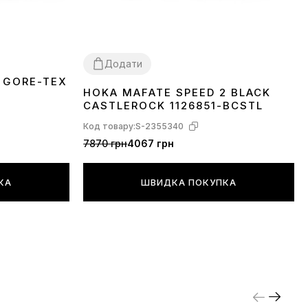
Додати
 GORE-TEX
HOKA MAFATE SPEED 2 BLACK
41
45
CASTLEROCK 1126851-BCSTL
Код товару:
S-2355340
7870 грн
4067 грн
КА
ШВИДКА ПОКУПКА