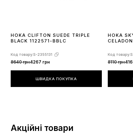
HOKA CLIFTON SUEDE TRIPLE
HOKA SK
BLACK 1122571-BBLC
CELADON
Код товару:
S-2355131
Код товару:
S
8640 грн
4267 грн
8110 грн
416
ШВИДКА ПОКУПКА
Акційні товари