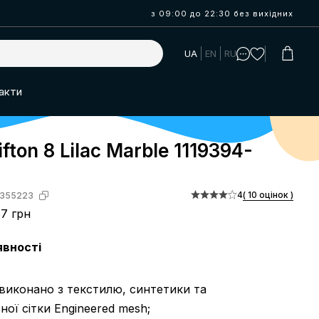
з 09:00 до 22:30 без вихідних
UA
EN
RU
акти
ifton 8 Lilac Marble 1119394-
4
( 10 оцінок )
355223
7 грн
явності
 виконано з текстилю, синтетики та
ної сітки Engineered mesh;