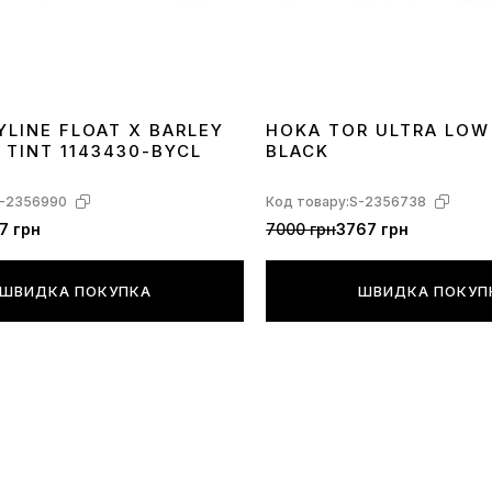
YLINE FLOAT X BARLEY
HOKA TOR ULTRA LOW
 TINT 1143430-BYCL
BLACK
-2356990
Код товару:
S-2356738
7 грн
7000 грн
3767 грн
ШВИДКА ПОКУПКА
ШВИДКА ПОКУП