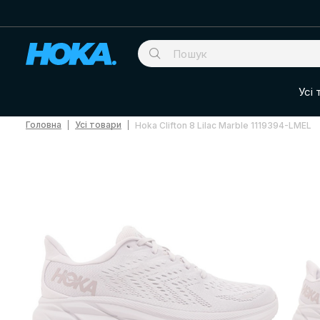
Усі 
Головна
Усі товари
Hoka Clifton 8 Lilac Marble 1119394-LMEL